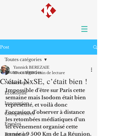
Post
Toutes catégories
Yannick BEREZAIE
Toutes catégories
13 oct. 2018
2 min de lecture
C’était NxSE, c’était bien !
Numerique
Impossible d’être sur Paris cette 
Economie
semaine mais Isodom était bien 
Innovation
représenté, et voilà donc 
l'occasion d’observer à distance 
Compétences
les retombées médiatiques d’un 
Emploi
tel événement organisé cette 
année à 9 500 Km de La Réunion.
Formation