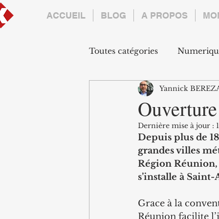
ACCUEIL
BLOG
A PROPOS
MO
Toutes catégories
Numeriqu
Yannick BEREZ
Formation
Managemen
Ouverture
Dernière mise à jour :
Depuis plus de 18
grandes villes mé
Région Réunion, l
s’installe à Saint
Grace à la convent
Réunion facilite l