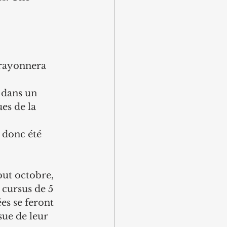
 rayonnera 
 dans un 
s de la 
 donc été 
but octobre, 
 cursus de 5 
es se feront 
sue de leur 