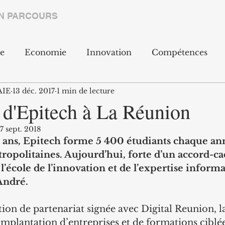
N PARCOURS
e
Economie
Innovation
Compétences
AIE
13 déc. 2017
1 min de lecture
t
Environnement
Export
Social
RSE
 d'Epitech à La Réunion
17 sept. 2018
 ans, Epitech forme 5 400 étudiants chaque ann
tropolitaines. Aujourd’hui, forte d’un accord-cad
’école de l’innovation et de l’expertise informa
-André.
ion de partenariat signée avec Digital Reunion, l
’implantation d’entreprises et de formations ciblé