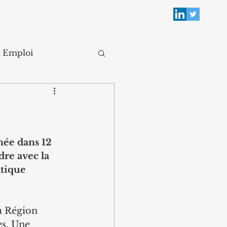
Emploi
ée dans 12 
re avec la 
tique 
a Région 
es. Une 