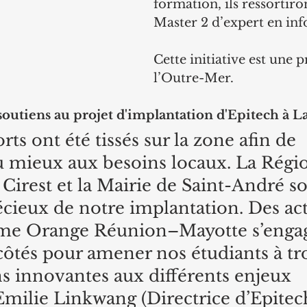
formation, ils ressortiro
Master 2 d’expert en in
Cette initiative est une 
l’Outre-Mer.
 soutiens au projet d'implantation d'Epitech à 
orts ont été tissés sur la zone afin de 
 mieux aux besoins locaux. La Régi
Cirest et la Mairie de Saint-André so
écieux de notre implantation. Des act
me Orange Réunion–Mayotte s’engag
 côtés pour amener nos étudiants à tr
ns innovantes aux différents enjeux 
 Emilie Linkwang (Directrice d’Epitec