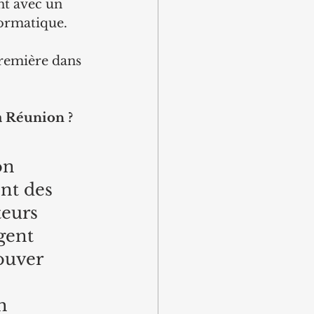
nt avec un 
formatique.
première dans 
La Réunion ?
on 
nt des 
eurs 
ent 
ouver 
h 