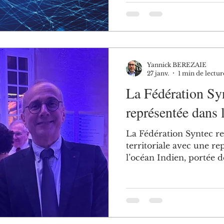
les entreprises de struc
tirer de véritables avan
l'interview réalisée par
cadre du supplément IA
Réunion du 19 juin 202
Yannick BEREZAIE
27 janv.
1 min de lectur
La Fédération Sy
représentée dans 
La Fédération Syntec re
territoriale avec une rep
l’océan Indien, portée 
lien étroit avec les acte
représentation s’appuie 
de Numeum à La Réunio
objectifs clairs pour le t
représentation régionale