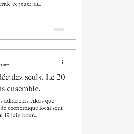
ale ce jeudi, au...
cture
décidez seuls. Le 20
ns ensemble.
rents, Alors que
nde économique local sont
u 19 juin pour...