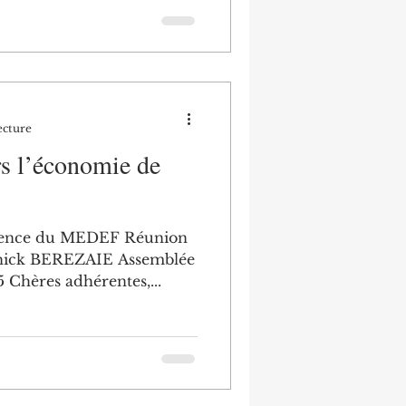
ecture
rs l’économie de
idence du MEDEF Réunion
annick BEREZAIE Assemblée
générale du 19 juin 2025 Chères adhérentes,...