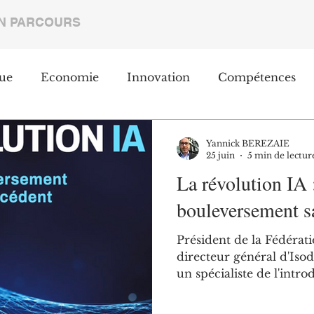
N PARCOURS
ue
Economie
Innovation
Compétences
nt
Environnement
Export
Social
RSE
Yannick BEREZAIE
25 juin
5 min de lectur
La révolution IA 
bouleversement s
Président de la Fédérat
directeur général d'Iso
un spécialiste de l'intro
milieu professionnel. S
grand intérêt, il met en