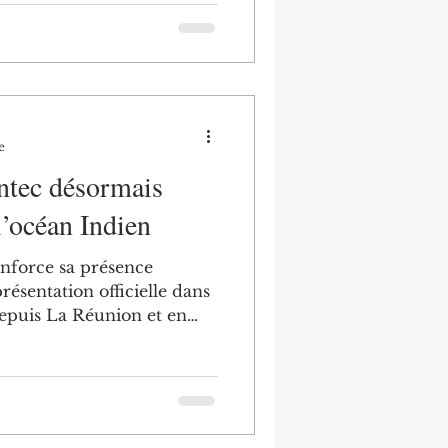
turer son usage pour en
tages. (Retour sur
 Benjamin Postaire, dans le
 du Quotidien de La
6) BP : De manière génér
e
ntec désormais
l’océan Indien
nforce sa présence
résentation officielle dans
depuis La Réunion et en
urs de Mayotte. Cette
sur la délégation régionale
n depuis 2022. Les
erritoire. Cette
 vise plusieurs enjeux