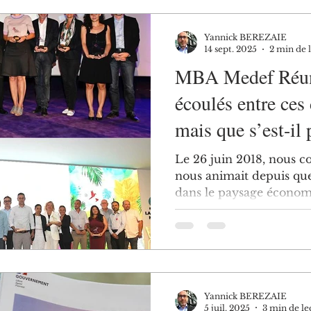
stratégiques : Assurer u
visible de la Fédération
Yannick BEREZAIE
Indien, depuis La
14 sept. 2025
2 min de 
MBA Medef Réuni
écoulés entre ce
mais que s’est-il
Le 26 juin 2018, nous co
nous animait depuis que
dans le paysage économi
Yannick BEREZAIE
5 juil. 2025
3 min de le