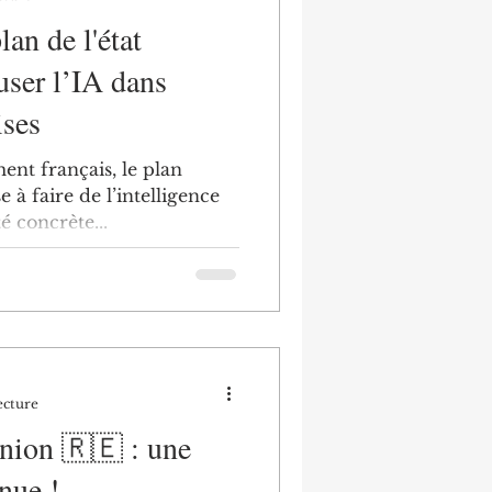
lan de l'état
user l’IA dans
ises
nt français, le plan
e à faire de l’intelligence
té concrète...
ecture
nion 🇷🇪 : une
nue !