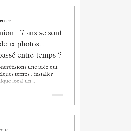
ne présence active et
 Syntec dans l’océan
lecture
on : 7 ans se sont
s deux photos…
 passé entre-temps ?
ncrétisions une idée qui
lques temps : installer
que local un...
cture