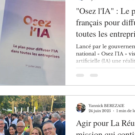
"Osez l'IA" : Le p
français pour diff
toutes les entrepr
Lancé par le gouverneme
national « Osez l’IA » vis
artificielle (IA) une réali
Yannick BEREZAIE
24 juin 2025
1 min de l
Agir pour La Réu
mission qui conti