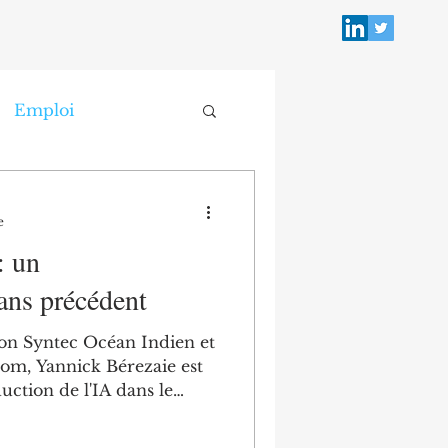
Emploi
e
: un
ans précédent
ion Syntec Océan Indien et
dom, Yannick Bérezaie est
duction de l'IA dans le
'il y voit évidemment un
 garde sur la nécessité pour