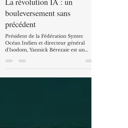
La révolution IA : un
bouleversement sans
précédent
Président de la Fédération Syntec
Océan Indien et directeur général
d'Isodom, Yannick Bérezaie est un
spécialiste de l'introduction de l'IA
dans le milieu professionnel. S'il y voit
évidemment un grand intérêt, il met
en garde sur la nécessité pour les
entreprises de structurer son usage
pour en tirer de véritables avantages.
(Retour sur l'interview réalisée par
Benjamin Postaire, dans le cadre du
supplément IA du Quotidien de La