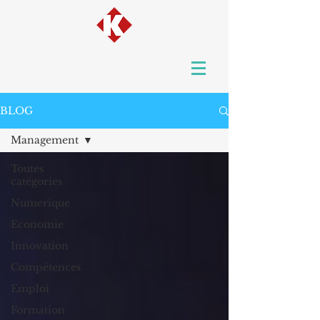
BLOG
Management
Toutes
catégories
Numerique
Economie
Innovation
Compétences
Emploi
Formation