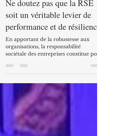
Yannick BEREZAIE
23 juin
3 min de lecture
Ne doutez pas que la RSE
soit un véritable levier de
performance et de résilience.
En apportant de la robustesse aux
organisations, la responsabilité
sociétale des entreprises constitue pour
elles un levier stratégique de
développement. Comment une
structure fondée il y a 20 ans à La
Réunion peut-elle transformer son
engagement RSE en atout
concurrentiel pour s’ouvrir sur la
métropole et l’international ?
Témoignage de ce cabinet de conseil