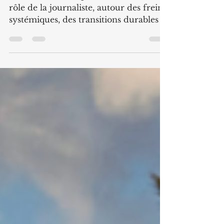
transition durable
Interview menée par Ashvine, dans le
rôle de la journaliste, autour des freins
systémiques, des transitions durables et
des enjeux territoriaux à La Réunion.
À partir d’un échange initialement
mené dans le cadre d’un travail
académique, cette version éditorialisée
restitue les principaux enseignements
de cet échange. Au fil des questions,
nous revenons sur l’écart entre
ambitions et réalités opérationnelles,
sur le poids décisif du facteur humain,
sur les contraintes propres