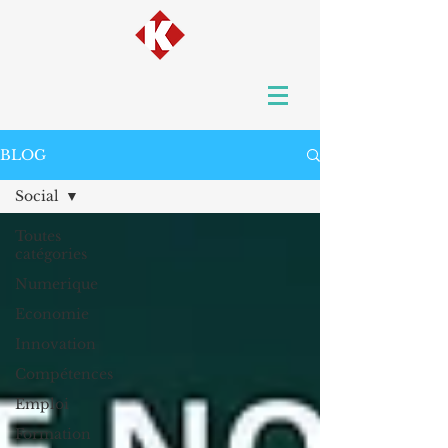
BLOG
Social
Toutes
catégories
Numerique
Economie
Innovation
Compétences
Emploi
Formation