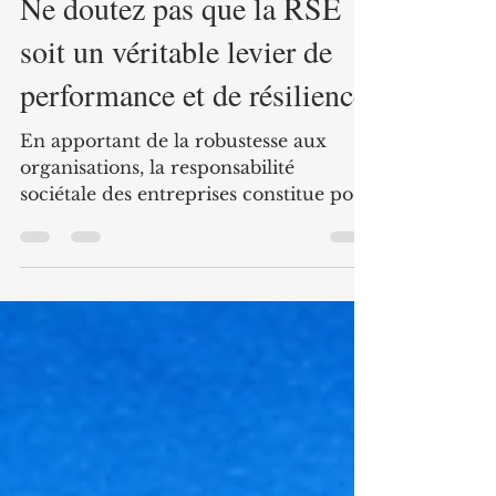
23 juin
3 min de lecture
Ne doutez pas que la RSE
soit un véritable levier de
performance et de résilience.
En apportant de la robustesse aux
organisations, la responsabilité
sociétale des entreprises constitue pour
elles un levier stratégique de
développement. Comment une
structure fondée il y a 20 ans à La
Réunion peut-elle transformer son
engagement RSE en atout
concurrentiel pour s’ouvrir sur la
métropole et l’international ?
Témoignage de ce cabinet de conseil
en pleine mutation. (Retour sur