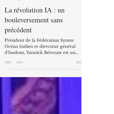
Yannick BEREZAIE
25 juin
5 min de lecture
La révolution IA : un
bouleversement sans
précédent
Président de la Fédération Syntec
Océan Indien et directeur général
d'Isodom, Yannick Bérezaie est un
spécialiste de l'introduction de l'IA
dans le milieu professionnel. S'il y voit
évidemment un grand intérêt, il met
en garde sur la nécessité pour les
entreprises de structurer son usage
pour en tirer de véritables avantages.
(Retour sur l'interview réalisée par
Benjamin Postaire, dans le cadre du