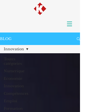
BLOG
Innovation
Toutes
catégories
Numerique
Economie
Innovation
Compétences
Emploi
Formation