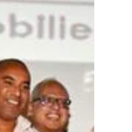
Mayotte. Cette représentation s’appuie
sur la délégation régionale de
Numeum à La Réunion depuis 2022.
Les objectifs clairs pour le territoire.
Cette représentation régionale vise
plusieurs enjeux stratégiques : Assurer
une présence active et visible de la
Fédération Syntec dans l’océan Indien,
depuis La