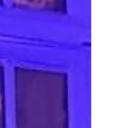
supplément IA du Quotidien de La
Réunion du 19 juin 2026) BP : De
manière génér