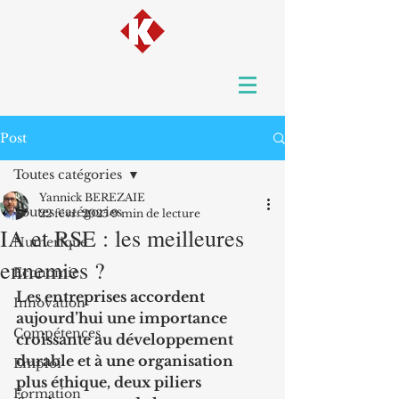
Post
Toutes catégories
Yannick BEREZAIE
Toutes catégories
22 févr. 2025
9 min de lecture
IA et RSE : les meilleures
Numerique
ennemies ?
Economie
Les entreprises accordent 
Innovation
aujourd’hui une importance 
Compétences
croissante au développement 
durable et à une organisation 
Emploi
plus éthique, deux piliers 
Formation