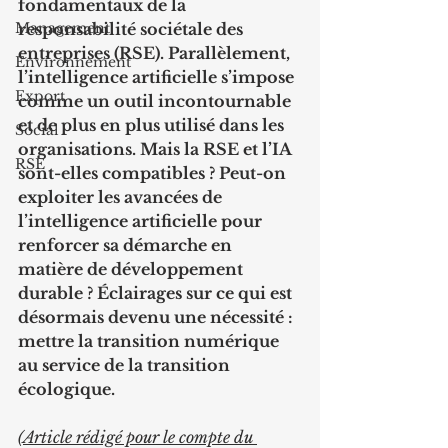
fondamentaux de la 
Management
responsabilité sociétale des 
entreprises (RSE). Parallèlement, 
Environnement
l’intelligence artificielle s’impose 
Export
comme un outil incontournable 
et de plus en plus utilisé dans les 
Social
organisations. Mais la RSE et l’IA 
RSE
sont-elles compatibles ? Peut-on 
exploiter les avancées de 
l’intelligence artificielle pour 
renforcer sa démarche en 
matière de développement 
durable ? Éclairages sur ce qui est 
désormais devenu une nécessité : 
mettre la transition numérique 
au service de la transition 
écologique.
(Article rédigé pour le compte du 