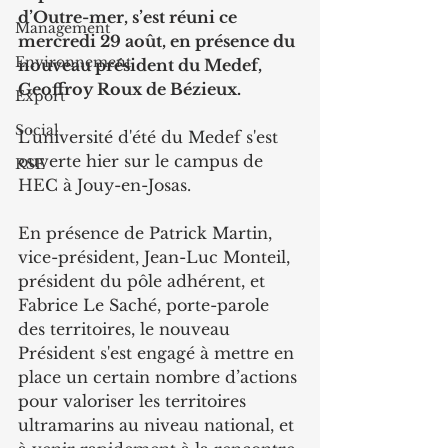
d’Outre-mer, s’est réuni ce 
Management
mercredi 29 août, en présence du 
Environnement
nouveau président du Medef, 
Geoffroy Roux de Bézieux.
Export
Social
L'université d'été du Medef s'est 
ouverte hier sur le campus de 
RSE
HEC à Jouy-en-Josas.
En présence de Patrick Martin, 
vice-président, Jean-Luc Monteil, 
président du pôle adhérent, et 
Fabrice Le Saché, porte-parole 
des territoires, le nouveau 
Président s'est engagé à mettre en 
place un certain nombre d’actions 
pour valoriser les territoires 
ultramarins au niveau national, et 